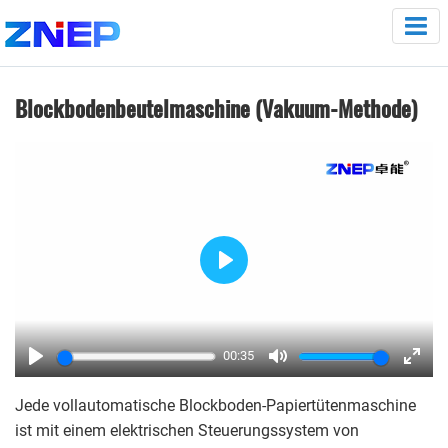
Blockbodenbeutelmaschine (Vakuum-Methode)
Play
00:35
Play
Mute
Enter
Jede vollautomatische Blockboden-Papiertütenmaschine
fulls
ist mit einem elektrischen Steuerungssystem von