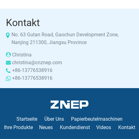
Kontakt
No. 63 Gutan Road, Gaochun Development Zone,
Nanjing 211300, Jiangsu Province
Christina
christina@cnznep.com
+86-13776538916
+86-13776538916
Startseite
Über Uns
Papierbeutelmaschinen
Ihre Produkte
Neues
Kundendienst
Videos
Kontakt