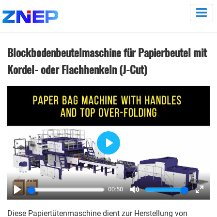
Blockbodenbeutelmaschine für Papierbeutel mit
Kordel- oder Flachhenkeln (J-Cut)
Play
00:50
Play
Mute
Enter
Diese Papiertütenmaschine dient zur Herstellung von
fulls